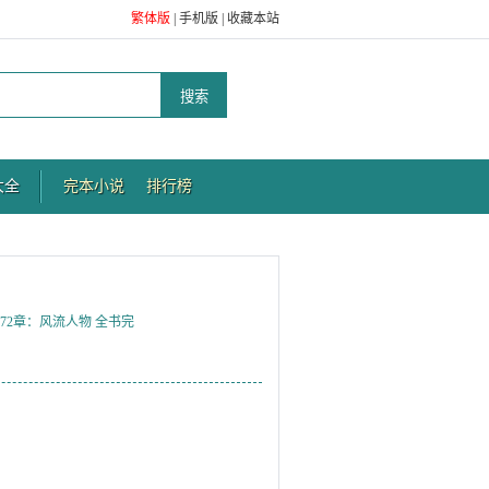
繁体版
|
手机版
|
收藏本站
大全
完本小说
排行榜
72章：风流人物 全书完