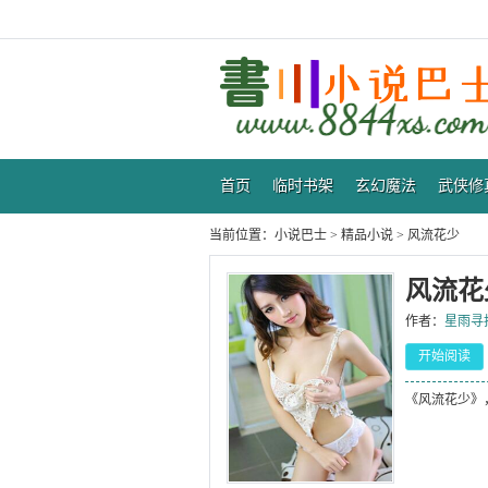
首页
临时书架
玄幻魔法
武侠修
当前位置：
小说巴士
>
精品小说
>
风流花少
风流花
作者：
星雨寻
开始阅读
《风流花少》