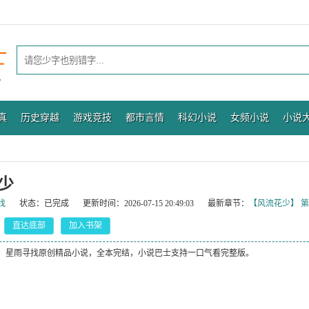
真
历史穿越
游戏竞技
都市言情
科幻小说
女频小说
小说
少
找
状态：
已完成
更新时间：
2026-07-15 20:49:03
最新章节：
【风流花少】 第
直达底部
加入书架
，星雨寻找原创精品小说，全本完结，小说巴士支持一口气看完整版。