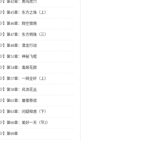
少】第42章：勇闯虎穴
少】第45章：东方之珠（上）
少】第46章：翔空猎艳
少】第47章：东方明珠（三）
少】第48章：潜龙行动
少】第51章：神秘飞棍
少】第54章：毒姬花颜
少】第57章：一网全奸（上）
少】第58章：风流花丛
少】第61章：屠倭祭叔
少】第63章：问疑释惑（下）
少】第66章：美好一天（节2）
少】第69章