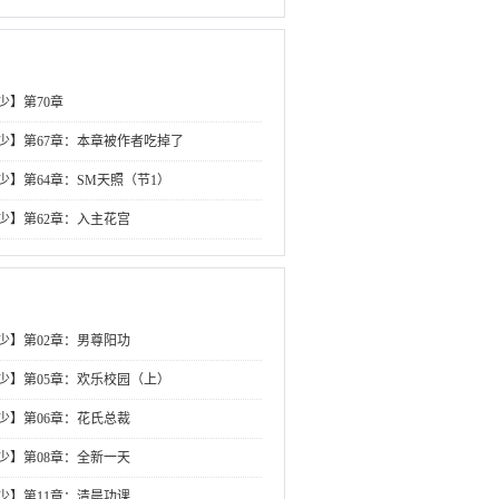
少】第70章
少】第67章：本章被作者吃掉了
少】第64章：SM天照（节1）
少】第62章：入主花宫
少】第02章：男尊阳功
少】第05章：欢乐校园（上）
少】第06章：花氏总裁
少】第08章：全新一天
少】第11章：清晨功课